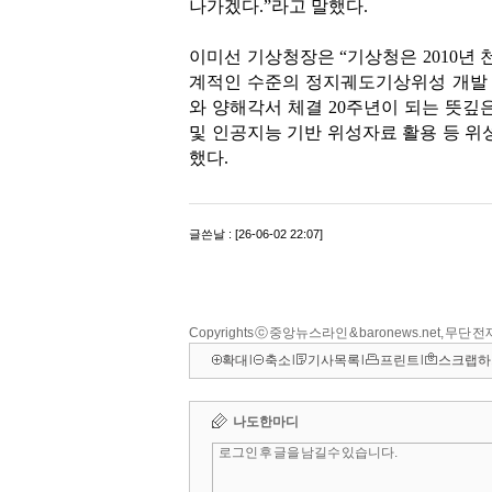
Copyrights ⓒ 중앙뉴스라인 & baronews.net, 무단
확대
l
축소
l
기사목록
l
프린트
l
스크랩하