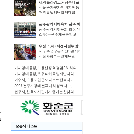
세계 플라멩코 거장부터 포레스텔라까지 롯데콘서트홀에…송파구, 25일 역대급 썸머 콘서트 연다!
서울 송파구가 막바지 찜통
더위를 날려버릴 역대급..
광주광역시체육회, 광주 최초 롤러 스피드 주니어 국가대표 선발
광주광역시체육회(회장 전
갑수)는 광주체육중학교 ..
수성구, 제2작전사령부 장병 대상 식중독 예방 캠페인
대구 수성구는 지난 5일 제2
작전사령부 무열체육관..
이재명 대통령, 부동산 정책 점검 2차 회의 주재
이재명 대통령, 호우 피해 특별재난지역 선포
여수시, 오동도 인근 모터보트 전복사고… 실종자 수색· 탑승자 가족 지원 총력
2026 전주시장배 전국 대회 성료 샤크, 드론축구 전국 최강팀 등극
전주시, 한옥 도서관에서 즐기는 한낮의 쉼표
오늘의 베스트