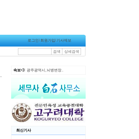
로그인
l
회원가입
l
기사제보
검색
상세검색
속보
광주광역시, 뇌병변장..
최신기사