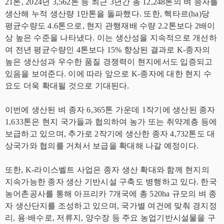
21톤, 2024년 3,562톤 등 최근 3년간 총 12,248톤의 벼 종자를
생산해 누적 생산량 1만톤을 돌파했다. 또한, 헥타르(ha)당
평균수량도 4.6톤으로, 현지 관행재배 수량 2.2톤보다 2배이
상 높은 수준을 나타냈다. 이는 생산성을 지속적으로 개선하
여 전년 평균수량인 4톤보다 15% 향상된 결과로 K-종자의
높은 생산성과 우수한 품질 경쟁력이 현지에서도 입증되고
있음을 보여준다. 이에 따라 앞으로 K-종자에 대한 현지 수
요도 더욱 확대될 것으로 기대된다.
이번에 생산된 벼 종자 6,365톤 가운데 1작기에 생산된 종자
1,633톤은 현지 국가들과 협의하여 농가 또는 취약계층 등에
보급하고 있으며, 추가로 2작기에 생산한 종자 4,732톤도 대
상국가와 협의를 거쳐서 보급을 확대해 나갈 예정이다.
또한, K-라이스벨트 사업은 종자 생산 확대와 함께 현지의
지속가능한 종자 생산 기반시설 구축도 병행하고 있다. 한국
농어촌공사를 통해 아프리카 7개국에 총 520ha 규모의 벼 종
자 생산단지를 조성하고 있으며, 국가별 여건에 맞춰 경지정
리, 용·배수로, 저류지, 양수장 등 주요 농업기반시설물을 구