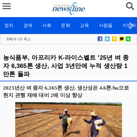
정치
경제
사회
문화
교육
사람들
지방자
확대
l
축소
농식품부, 아프리카 K-라이스벨트 ’25년 벼 종
자 6,365톤 생산, 사업 3년만에 누적 생산량 1
만톤 돌파
2025년산 벼 종자 6,365톤 생산, 생산성은 4.6톤/ha으로
현지 관행 재배 대비 2배 이상 향상