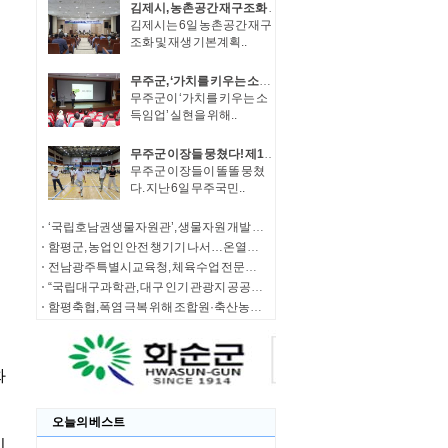
김제시, 농촌공간 재구조화 본격 추진 주민공청회 개최
김제시는 6일 농촌공간 재구
조화 및 재생 기본계획..
무주군, ‘가치를 키우는 소득임업’ 실현 박차 “찾아가는 임업인 임산물 유통·마케팅 교육 시행'
무주군이 ‘가치를 키우는 소
득임업’ 실현을 위해..
무주군 이장들 뭉쳤다! 제14회 무주군 이장 한마음 체육대회 성료
무주군 이장들이 똘똘 뭉쳤
다. 지난 6일 무주국민..
‘국립호남권생물자원관’, 생물자원 개발 활성화를 위한 업무협약 체결
함평군, 농업인 안전 챙기기 나서…온열질환 대응 ‘앞장’
전남광주특별시교육청, 체육수업 전문성 강화 ‘팔 걷었다’
“국립대구과학관, 대구 인기 관광지 공공기관 1위 선정· 과기정통부 기타공공기관 경영평가 ‘A등급(우수)’ 겹경사”
함평축협,폭염 극복 위해 조합원·축산농가에 6천만 원 규모의 스트레스 완화제 무상 지원
오늘의 베스트