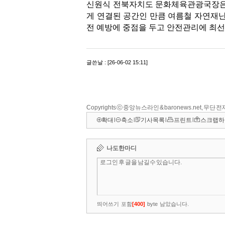
Copyrights ⓒ 중앙뉴스라인 & baronews.net, 무단
확대
l
축소
l
기사목록
l
프린트
l
스크랩하