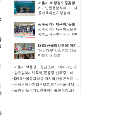
서울시, AI 행정도 끊김 없이…'데이터센터' 200억 투입 전면 고도화
AI가 민원을 분석하고 도시
를 예측하는 AI 행정이 ..
광주광역시체육회, '문흥중, 전국 중고배구대회 결승 진출'
광주광역시체육회는 문흥
중학교 배구부가'2026 IBK..
[SBS 산골총각 영웅] 마지막 산골 콘서트! 임영웅, 특별 신청곡으로 전한 감동
‘예능 대부’ 차승원과 ‘센스
만점 막내’ 김도..
서울시, AI 행정도 끊김 없이…'데이터센터' 200억 투입 전면 고도화
광주광역시체육회, '문흥중, 전국 중고배구대회 결승 진출'
[SBS 산골총각 영웅] 마지막 산골 콘서트! 임영웅, 특별 신청곡으로 전한 감동
문체부 하반기 업무보고, 케이-문화·체육·관광으로 '대체불가 문화강국' 도약
울릉군, 노무라입깃해파리 출현 점검 실시