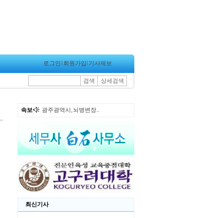
로그인
l
회원가입
l
기사제보
검색
상세검색
속보
광주광역시, 뇌병변장..
최신기사