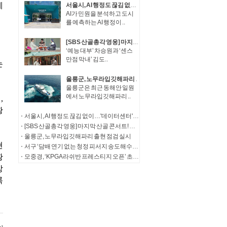
서울시, AI 행정도 끊김 없이…'데이터센터' 200억 투입 전면 고도화
AI가 민원을 분석하고 도시
를 예측하는 AI 행정이 ..
[SBS 산골총각 영웅] 마지막 산골 콘서트! 임영웅, 특별 신청곡으로 전한 감동
‘예능 대부’ 차승원과 ‘센스
만점 막내’ 김도..
울릉군, 노무라입깃해파리 출현 점검 실시
울릉군은 최근 동해안 일원
에서 노무라입깃해파리 ..
서울시, AI 행정도 끊김 없이…'데이터센터' 200억 투입 전면 고도화
[SBS 산골총각 영웅] 마지막 산골 콘서트! 임영웅, 특별 신청곡으로 전한 감동
울릉군, 노무라입깃해파리 출현 점검 실시
서구 ‘담배 연기 없는 청정 피서지 송도해수욕장’ 합동 금연 캠페인 실시
모중경, ‘KPGA 라쉬반 프레스티지 오픈’ 초대 챔피언 등극… KPGA 챔피언스투어 시즌 2승 달성