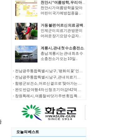
천안시 “여름방학, 우리 아이 예방접종 챙겨요”
천안시가 여름방학을 맞아
어린이 국가예방접종을 ..
거동 불편 어르신 의료 공백 해소...인제군 재택의료센터 운영
인제군이 의료기관 방문이
어려운 장기요양 수급자..
계룡시, 관내 첫 수소충전소 10일 문 연다
충남 계룡시는 관내 최초 수
소충전소가 오는 10일..
전남광주통합특별시 남구, ‘평화의 꽃’ 인권 평화 문화제 개최
전남광주통합특별시 남구, 관내 의료기기 무료 체험방 살펴본다
함평군보건소, 어르신 곁으로 '찾아가는 결핵 검진' 실시
완도 반값 여행 4차 신청 조기 마감! 42억 소비 유발 효과
창원특례시, 여름철 바닷가 주변 횟집 특별 합동점검
오늘의 베스트