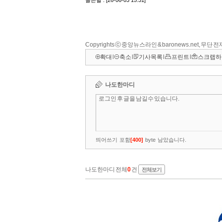
Copyrights ⓒ 중앙뉴스라인 & baronews.net, 무단
확대
l
축소
l
기사목록
l
프린트
l
스크랩하