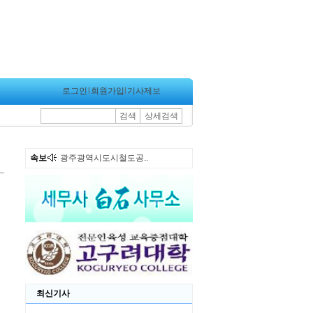
로그인
l
회원가입
l
기사제보
검색
상세검색
속보
광주광역시도시철도공..
최신기사