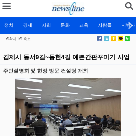
정치
경제
사회
문화
교육
사람들
지방자
확대
l
축소
김제시 동서9길~동헌4길 예쁜간판꾸미기 사업
주민설명회 및 현장 방문 컨설팅 개최