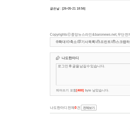
Copyrights ⓒ 중앙뉴스라인 & baronews.net, 무단
확대
l
축소
l
기사목록
l
프린트
l
스크랩하