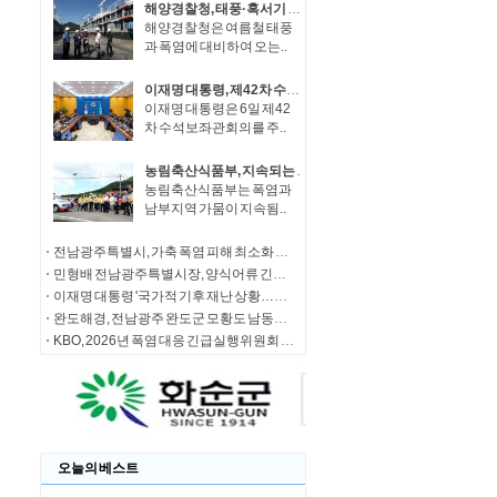
해양경찰청, 태풍·혹서기 대비 건조 함정 및 신규 시설물 현장 안전 점검 시행
해양경찰청은 여름철 태풍
과 폭염에 대비하여 오는..
이재명 대통령, 제42차 수석보좌관회의 주재
이재명 대통령은 6일 제42
차 수석보좌관회의를 주..
농림축산식품부, 지속되는 폭염·가뭄에 따라 피해 예방을 위한 총력 대응
농림축산식품부는 폭염과
남부지역 가뭄이 지속됨..
전남광주특별시, 가축 폭염 피해 최소화 총력 대응
민형배 전남광주특별시장, 양식어류 긴급 방류 확대 건의…추가 물량 배정
이재명 대통령 '국가적 기후 재난 상황…정책 대응 최대치로 올려야'
완도해경, 전남광주 완도군 모황도 남동방 인근 해상서 선박 내 응급환자 긴급 이송
KBO, 2026년 폭염 대응 긴급실행위원회 결과
오늘의 베스트