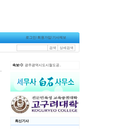
로그인
l
회원가입
l
기사제보
검색
상세검색
속보
광주광역시도시철도공..
최신기사