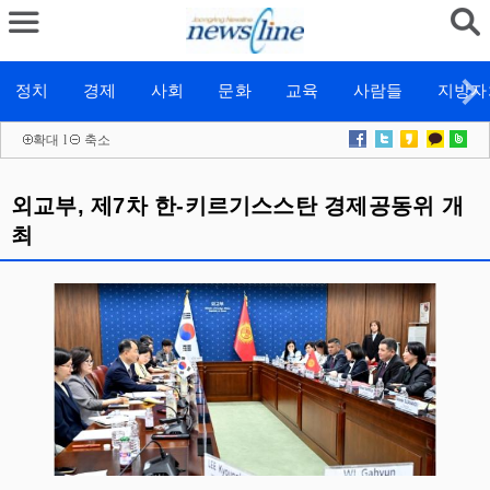
정치
경제
사회
문화
교육
사람들
지방자
확대
l
축소
외교부, 제7차 한-키르기스스탄 경제공동위 개
최